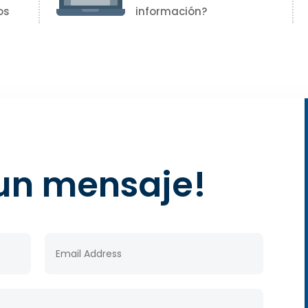
os
información?
un mensaje!