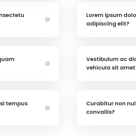
onsectetu
Lorem ipsum dolo
adipiscing elit?
 quam
Vestibulum ac d
vehicula sit amet
isl tempus
Curabitur non nul
convallis?