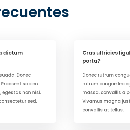
recuentes
na dictum
Cras ultricies li
porta?
esuada. Donec
Donec rutrum congu
 Praesent sapien
rutrum congue leo e
 egestas non nisi.
massa, convallis a p
consectetur sed,
Vivamus magna justo,
convallis at tellus.