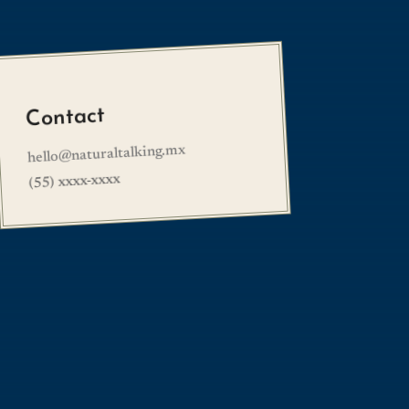
Contact
hello@naturaltalking.mx
(55) xxxx-xxxx