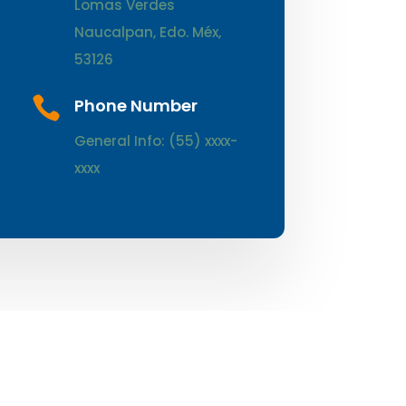
Lomas Verdes
Naucalpan, Edo. Méx,
53126

Phone Number
General Info: (55) xxxx-
xxxx