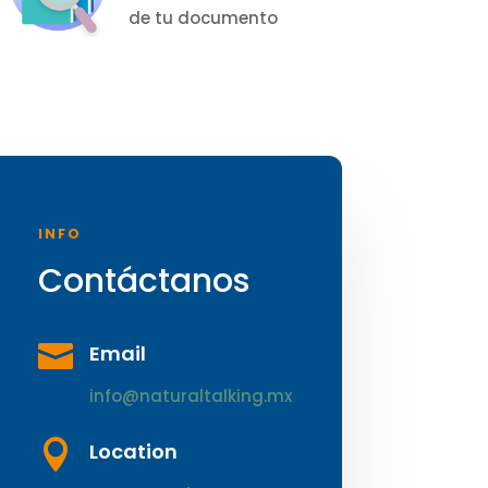
de tu documento
INFO
Contáctanos

Email
info@naturaltalking.mx

Location