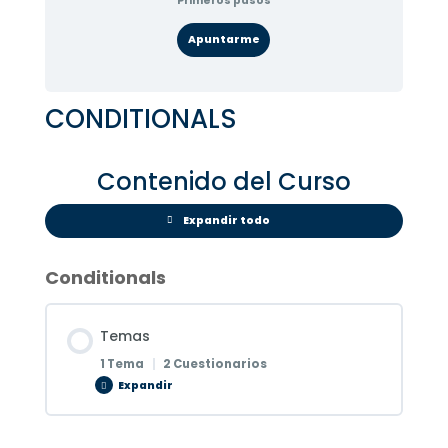
Primeros pasos
Apuntarme
CONDITIONALS
Contenido del Curso
Expandir todo
Conditionals
Temas
1 Tema
|
2 Cuestionarios
Expandir
Contenido de la Lección