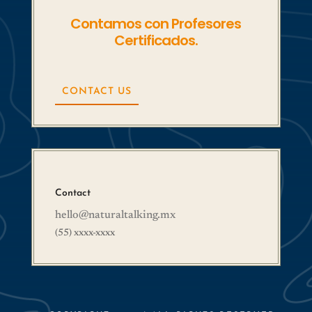
Contamos con Profesores
Certificados.
CONTACT US
Contact
hello@naturaltalking.mx
(55) xxxx-xxxx