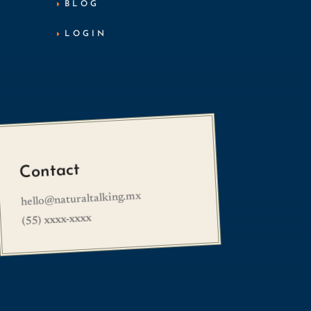
BLOG
LOGIN
Contact
hello@naturaltalking.mx
(55) xxxx-xxxx