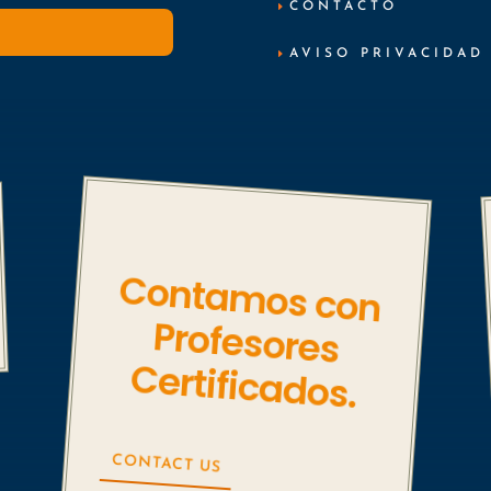
CONTACTO
AVISO PRIVACIDAD
Contam
os con
Profesores
Certificados.
CONTACT US